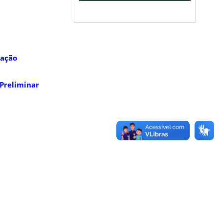
dação
 Preliminar