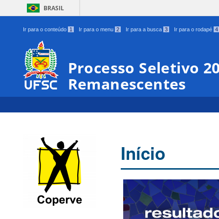
BRASIL
Ir para o conteúdo
1
Ir para o menu
2
Ir para a busca
3
Ir para o rodapé
4
Processo Seletivo 2
Remanescentes
Início