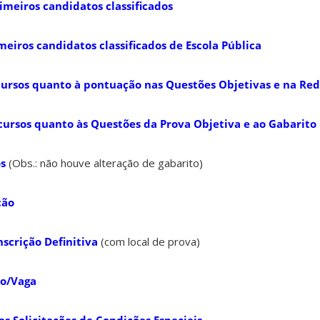
imeiros candidatos classificados
meiros candidatos classificados de Escola Pública
cursos quanto à pontuação nas Questões Objetivas e na Re
cursos quanto às Questões da Prova Objetiva e ao Gabarito
os
(Obs.: não houve alteração de gabarito)
ção
scrição Definitiva
(com local de prova)
to/Vaga
as Solicitações de Condições Especiais